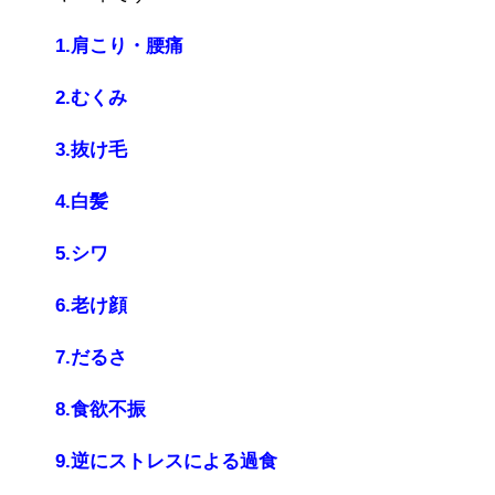
1.肩こり・腰痛
2.むくみ
3.抜け毛
4.白髪
5.シワ
6.老け顔
7.だるさ
8.食欲不振
9.逆にストレスによる過食