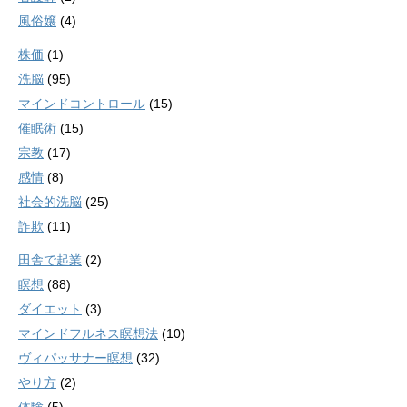
風俗嬢
(4)
株価
(1)
洗脳
(95)
マインドコントロール
(15)
催眠術
(15)
宗教
(17)
感情
(8)
社会的洗脳
(25)
詐欺
(11)
田舎で起業
(2)
瞑想
(88)
ダイエット
(3)
マインドフルネス瞑想法
(10)
ヴィパッサナー瞑想
(32)
やり方
(2)
体験
(5)