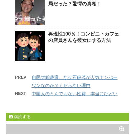
局だった？驚愕の真相！
再現性100％！コンビニ・カフェ
の店員さんを彼女にする方法
PREV
自民党総裁選 なぜ石破茂が人気ナンバー
ワンなのか？くだらない理由
NEXT
中国人のとんでもない性質 本当にひどい
購読する