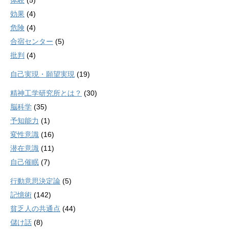
効果
(4)
危険
(4)
合宿センター
(5)
批判
(4)
自己実現・願望実現
(19)
精神工学研究所とは？
(30)
脳科学
(35)
予知能力
(1)
変性意識
(16)
潜在意識
(11)
自己催眠
(7)
行動意思決定論
(5)
記憶術
(142)
貧乏人の共通点
(44)
儲け話
(8)