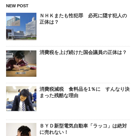
NEW POST
ＮＨＫまたも性犯罪 必死に隠す犯人の
正体は？
消費税を上げ続けた国会議員の正体は？
消費税減税 食料品を1％に すんなり決
まった残酷な理由
ＢＹＤ新型電気自動車「ラッコ」は絶対
に売れない！