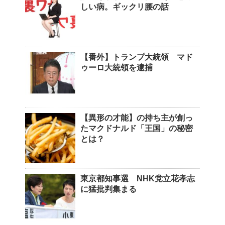
しい病。ギックリ腰の話
【番外】トランプ大統領 マド
ゥーロ大統領を逮捕
【異形の才能】の持ち主が創っ
たマクドナルド「王国」の秘密
とは？
東京都知事選 NHK党立花孝志
に猛批判集まる