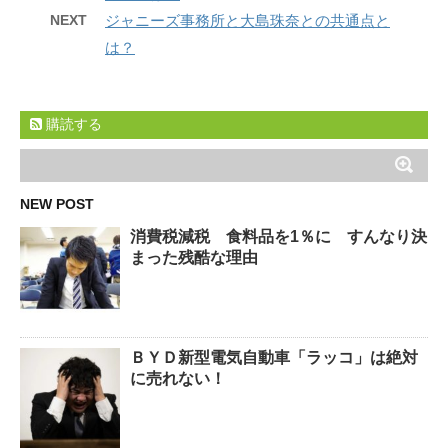
NEXT
ジャニーズ事務所と大島珠奈との共通点と
は？
購読する
NEW POST
消費税減税 食料品を1％に すんなり決
まった残酷な理由
ＢＹＤ新型電気自動車「ラッコ」は絶対
に売れない！