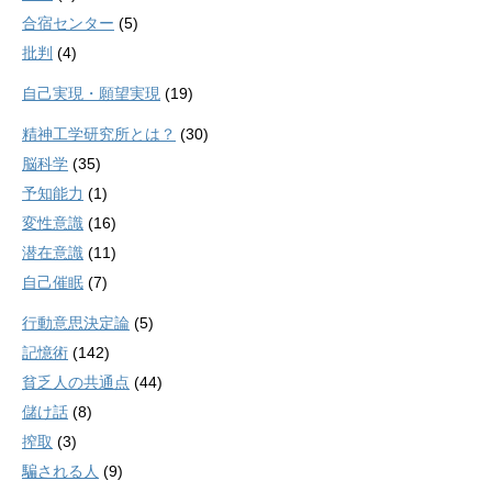
合宿センター
(5)
批判
(4)
自己実現・願望実現
(19)
精神工学研究所とは？
(30)
脳科学
(35)
予知能力
(1)
変性意識
(16)
潜在意識
(11)
自己催眠
(7)
行動意思決定論
(5)
記憶術
(142)
貧乏人の共通点
(44)
儲け話
(8)
搾取
(3)
騙される人
(9)