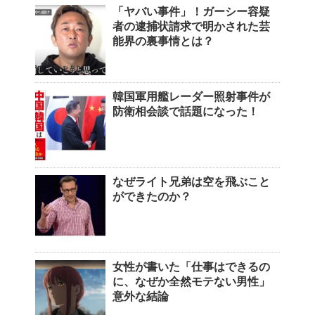
「ヤバい事件」！ガーシー容疑
者の逮捕状請求で明かされた芸
能界の裏事情とは？
韓国軍用艦レーダー照射事件が
防衛相会談で話題になった！
なぜライト兄弟は空を飛ぶこと
ができたのか？
女性が書いた「仕事はできるの
に、なぜか全然モテない男性」
意外な結論