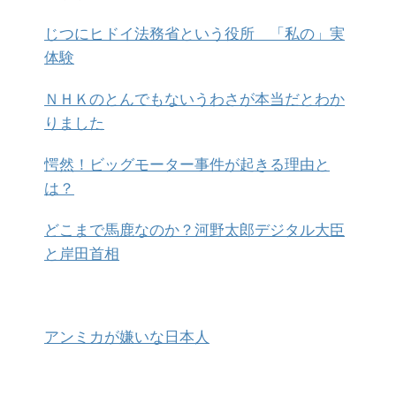
じつにヒドイ法務省という役所 「私の」実
体験
ＮＨＫのとんでもないうわさが本当だとわか
りました
愕然！ビッグモーター事件が起きる理由と
は？
どこまで馬鹿なのか？河野太郎デジタル大臣
と岸田首相
アンミカが嫌いな日本人