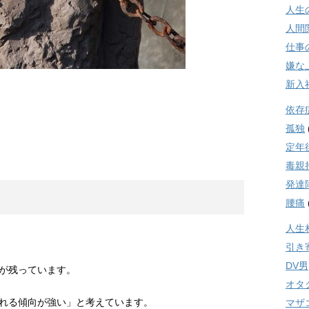
人生
人間
仕事
嫌な
新入
依存
孤独
定年
毒親
発達
腰痛
人生
引き
DV男
が残っています。
オタ
れる傾向が強い」と考えています。
マザ