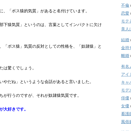
不倫
に、「ボス猿的気質」があると名付けています。
恋愛
モテ
部下猿気質」というのは、言葉としてインパクトに欠け
美人
結婚
、「ボス猿」気質の反対としての性格を、「奴隷猿」と
金持
離婚
有名
たは驚くでしょう。
アイ
いやだね」というような会話があると言いました。
キャ
モデ
ちが行うのですが、それが奴隷猿気質です。
俳優
女優
が大好きです。
看護
風俗