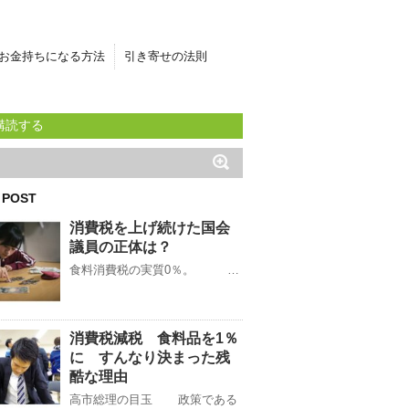
お金持ちになる方法
引き寄せの法則
購読する
 POST
消費税を上げ続けた国会
議員の正体は？
食料消費税の実質0％。 …
消費税減税 食料品を1％
に すんなり決まった残
酷な理由
高市総理の目玉 政策である