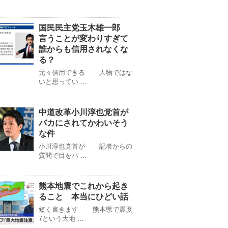
国民民主党玉木雄一郎
言うことが変わりすぎて
誰からも信用されなくな
る？
元々信用できる 人物ではな
いと思ってい …
中道改革小川淳也党首が
バカにされてかわいそう
な件
小川淳也党首が 記者からの
質問で目をパ …
熊本地震でこれから起き
ること 本当にひどい話
短く書きます 熊本県で震度
7という大地 …