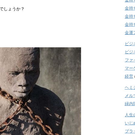
金持
金持
でしょうか？
金持
金持
金運
ビジ
ビジ
ファ
マー
経営
ヘミ
メル
緑内
人生
いじ
ブラ