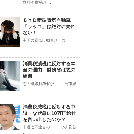
食料消費税の …
ＢＹＤ新型電気自動車
「ラッコ」は絶対に売れ
ない！
中国の電気自動車メーカー
…
消費税減税に反対する本
当の理由 財務省は悪の
組織
悪の組織財務省が 高市総
…
消費税減税に反対する中
道 なぜ急に10万円給付
を言い出したのか？
中道改革連合の 小川党首
…