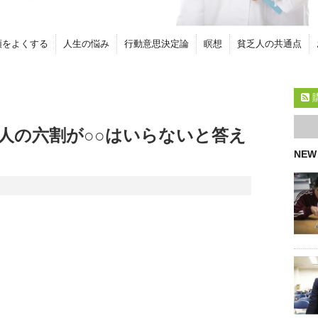
頭をよくする
人生の悩み
行動意思決定論
瞑想
貧乏人の共通点
人の六割が○○はいらないと答え
NEW