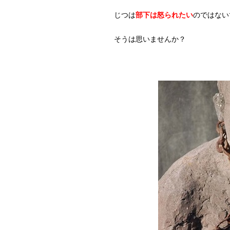
じつは
部下は怒られたい
のではない
そうは思いませんか？